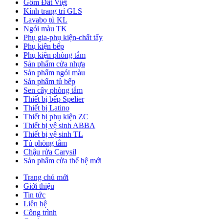
Gốm Đất Việt
Kính trang trí GLS
Lavabo tủ KL
Ngói màu TK
Phụ gia-phụ kiện-chất tẩy
Phụ kiện bếp
Phụ kiện phòng tắm
Sản phẩm cửa nhựa
Sản phẩm ngói màu
Sản phẩm tủ bếp
Sen cây phòng tắm
Thiết bị bếp Spelier
Thiết bị Latino
Thiết bị phụ kiện ZC
Thiết bị vệ sinh ABBA
Thiết bị vệ sinh TL
Tủ phòng tắm
Chậu rửa Carysil
Sản phẩm cửa thế hệ mới
Trang chủ mới
Giới thiệu
Tin tức
Liên hệ
Công trình