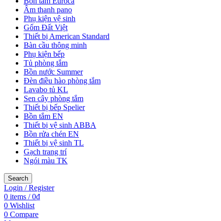
Bồn tắm Euroca
Âm thanh pano
Phụ kiện vệ sinh
Gốm Đất Việt
Thiết bị American Standard
Bàn cầu thông minh
Phụ kiện bếp
Tủ phòng tắm
Bồn nước Summer
Đèn điều hào phòng tắm
Lavabo tủ KL
Sen cây phòng tắm
Thiết bị bếp Spelier
Bồn tắm EN
Thiết bị vệ sinh ABBA
Bồn rửa chén EN
Thiết bị vệ sinh TL
Gạch trang trí
Ngói màu TK
Search
Login / Register
0
items
/
0
₫
0
Wishlist
0
Compare