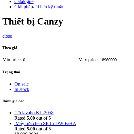
Catalogue
Giải pháp-tài liệu kỹ thuật
Thiết bị Canzy
close
Theo giá
Min price
Max price
Trạng thái
On sale
In stock
Đánh giá cao
Tủ lavabo KL-2058
Rated
5.00
out of 5
Máy rửa chén SP 15 DW-B/HA
Rated
5.00
out of 5