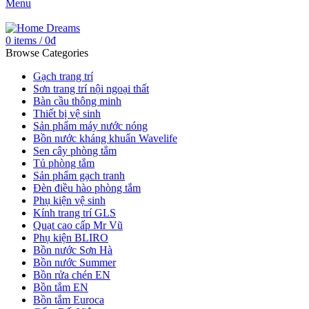
Menu
0
items
/
0
₫
Browse Categories
Gạch trang trí
Sơn trang trí nội ngoại thất
Bàn cầu thông minh
Thiết bị vệ sinh
Sản phẩm máy nước nóng
Bồn nước kháng khuẩn Wavelife
Sen cây phòng tắm
Tủ phòng tắm
Sản phẩm gạch tranh
Đèn điều hào phòng tắm
Phụ kiện vệ sinh
Kính trang trí GLS
Quạt cao cấp Mr Vũ
Phụ kiện BLIRO
Bồn nước Sơn Hà
Bồn nước Summer
Bồn rửa chén EN
Bồn tắm EN
Bồn tắm Euroca