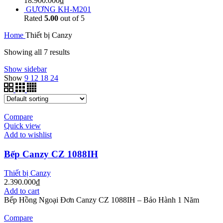
18.900.000
₫
GƯƠNG KH-M201
Rated
5.00
out of 5
Home
Thiết bị Canzy
Showing all 7 results
Show sidebar
Show
9
12
18
24
Compare
Quick view
Add to wishlist
Bếp Canzy CZ 1088IH
Thiết bị Canzy
2.390.000
₫
Add to cart
Bếp Hồng Ngoại Đơn Canzy CZ 1088IH – Bảo Hành 1 Năm
Compare