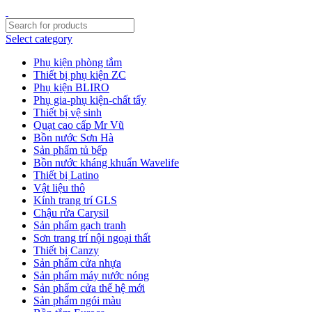
Select category
Phụ kiện phòng tắm
Thiết bị phụ kiện ZC
Phụ kiện BLIRO
Phụ gia-phụ kiện-chất tẩy
Thiết bị vệ sinh
Quạt cao cấp Mr Vũ
Bồn nước Sơn Hà
Sản phẩm tủ bếp
Bồn nước kháng khuẩn Wavelife
Thiết bị Latino
Vật liệu thô
Kính trang trí GLS
Chậu rửa Carysil
Sản phẩm gạch tranh
Sơn trang trí nội ngoại thất
Thiết bị Canzy
Sản phẩm cửa nhựa
Sản phẩm máy nước nóng
Sản phẩm cửa thế hệ mới
Sản phẩm ngói màu