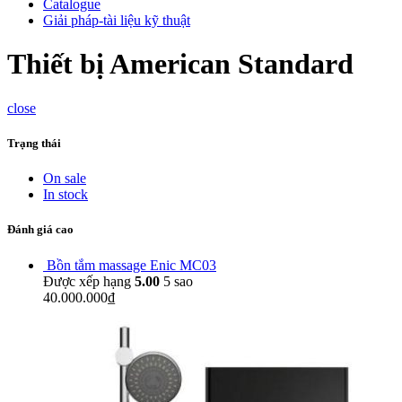
Catalogue
Giải pháp-tài liệu kỹ thuật
Thiết bị American Standard
close
Trạng thái
On sale
In stock
Đánh giá cao
Bồn tắm massage Enic MC03
Được xếp hạng
5.00
5 sao
40.000.000
₫