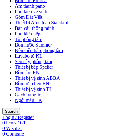
Bồn tắm Euroca
Âm thanh pano
Phụ kiện vệ sinh
Gốm Đất Việt
Thiết bị American Standard
Bàn cầu thông minh
Phụ kiện bếp
Tủ phòng tắm
Bồn nước Summer
Đèn điều hào phòng tắm
Lavabo tủ KL
Sen cây phòng tắm
Thiết bị bếp Spelier
Bồn tắm EN
Thiết bị vệ sinh ABBA
Bồn rửa chén EN
Thiết bị vệ sinh TL
Gạch trang trí
Ngói màu TK
Search
Login / Register
0
items
/
0
₫
0
Wishlist
0
Compare