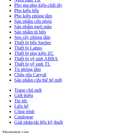
Phụ gia-phụ kiện-chất tẩy
Phụ kiện bếp
Phụ kiện phòng tắm
Sản phẩm cửa nhựa
Sản phẩm ngói màu
Sản phẩm tủ bếp
Sen cây phòng tắm
Thiết bị bếp Spelier
Thiết bị Latino
Thiết bị phụ kiện ZC
Thiết bị vệ sinh ABBA
Thiết bị vệ sinh TL
Tủ phòng tắm
Chậu rửa Carysil
Sản phẩm cửa thế hệ mới
Trang chủ mới
Giới thiệu
Tin tức
Liên hệ
Công trình
Catalogue
Giải pháp-tài liệu kỹ thuật
Shopping cart