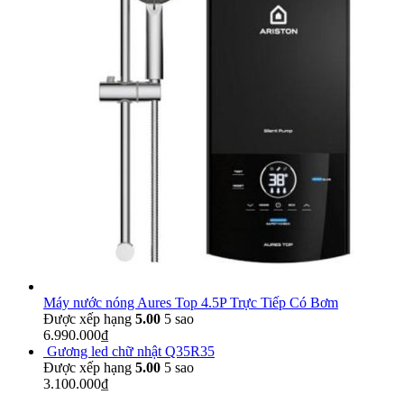
Máy nước nóng Aures Top 4.5P Trực Tiếp Có Bơm
Được xếp hạng
5.00
5 sao
6.990.000
₫
Gương led chữ nhật Q35R35
Được xếp hạng
5.00
5 sao
3.100.000
₫