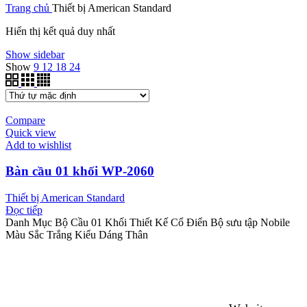
Trang chủ
Thiết bị American Standard
Hiển thị kết quả duy nhất
Show sidebar
Show
9
12
18
24
Compare
Quick view
Add to wishlist
Bàn cầu 01 khối WP-2060
Thiết bị American Standard
Đọc tiếp
Danh Mục Bộ Cầu 01 Khối Thiết Kế Cổ Điển Bộ sưu tập Nobile
Màu Sắc Trắng Kiểu Dáng Thân
CÔNG TY TNHH HỒNG DUNG
MST: 2200290557 cấp ngày 01/08/2008
Số điện thoại: 02993824416-02993824018
Địa chỉ đăng ký kinh doanh: Số 538, Đường Lê Duẩn, Phường 4,