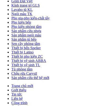
Gốm Đất Việt
Kính trang trí GLS
Lavabo tủ KL
Ngói màu TK
Phụ gia-phụ kiện-chất tẩy
Phụ kiện bếp
Phụ kiện phòng tắm
Sản phẩm cửa nhựa
Sản phẩm ngói màu
Sản phẩm tủ bếp
Sen cây phòng tắm
Thiết bị bếp Spelier
Thiết bị Latino
Thiết bị phụ kiện ZC
Thiết bị vệ sinh ABBA
Thiết bị vệ sinh TL
Tủ phòng tắm
Chậu rửa Carysil
Sản phẩm cửa thế hệ mới
Trang chủ mới
Giới thiệu
Tin tức
Liên hệ
Công trình