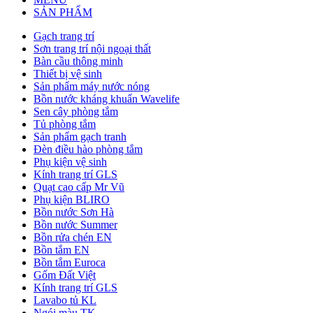
SẢN PHẨM
Gạch trang trí
Sơn trang trí nội ngoại thất
Bàn cầu thông minh
Thiết bị vệ sinh
Sản phẩm máy nước nóng
Bồn nước kháng khuẩn Wavelife
Sen cây phòng tắm
Tủ phòng tắm
Sản phẩm gạch tranh
Đèn điều hào phòng tắm
Phụ kiện vệ sinh
Kính trang trí GLS
Quạt cao cấp Mr Vũ
Phụ kiện BLIRO
Bồn nước Sơn Hà
Bồn nước Summer
Bồn rửa chén EN
Bồn tắm EN
Bồn tắm Euroca
Gốm Đất Việt
Kính trang trí GLS
Lavabo tủ KL
Ngói màu TK