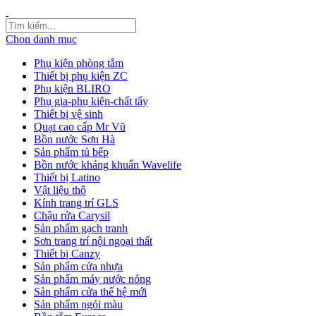
Chọn danh mục
Phụ kiện phòng tắm
Thiết bị phụ kiện ZC
Phụ kiện BLIRO
Phụ gia-phụ kiện-chất tẩy
Thiết bị vệ sinh
Quạt cao cấp Mr Vũ
Bồn nước Sơn Hà
Sản phẩm tủ bếp
Bồn nước kháng khuẩn Wavelife
Thiết bị Latino
Vật liệu thô
Kính trang trí GLS
Chậu rửa Carysil
Sản phẩm gạch tranh
Sơn trang trí nội ngoại thất
Thiết bị Canzy
Sản phẩm cửa nhựa
Sản phẩm máy nước nóng
Sản phẩm cửa thế hệ mới
Sản phẩm ngói màu