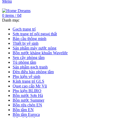
Menu
0
items
/
0
₫
Danh mục
Gạch trang trí
Sơn trang trí nội ngoại thất
Bàn cầu thông minh
Thiết bị vệ sinh
Sản phẩm máy nước nóng
Bồn nước kháng khuẩn Wavelife
Sen cây phòng tắm
Tủ phòng tắm
Sản phẩm gạch tranh
Đèn điều hào phòng tắm
Phụ kiện vệ sinh
Kính trang trí GLS
Quạt cao cấp Mr Vũ
Phụ kiện BLIRO
Bồn nước Sơn Hà
Bồn nước Summer
Bồn rửa chén EN
Bồn tắm EN
Bồn tắm Euroca