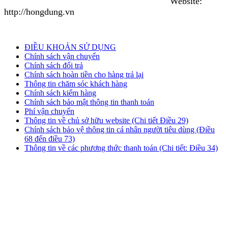
Website:
Thành phố Sóc Trăng, Tỉnh Sóc Trăng, Việt Nam
http://hongdung.vn
ĐIỀU KHOẢN SỬ DỤNG
Chính sách vận chuyển
Chính sách đổi trả
Chính sách hoàn tiền cho hàng trả lại
Thông tin chăm sóc khách hàng
Chính sách kiểm hàng
Chính sách bảo mật thông tin thanh toán
Phí vận chuyển
Thông tin về chủ sở hữu website (Chi tiết Điều 29)
Chính sách bảo vệ thông tin cá nhân người tiêu dùng (Điều
68 đến điều 73)
Thông tin về các phương thức thanh toán (Chi tiết: Điều 34)